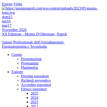
Esponi
Visita
dom
15
lun
16
mar
17
Novembre 2026
XII Edizione - Mostra D'Oltremare, Napoli
Salone Professionale dell'Agroalimentare,
Enogastronomia e Tecnologia
Gustus
Presentazione
Programma
Planimetria
Esporre
Diventa espositore
Richiedi preventivo
Accredito espositori
Elenco espositori
2025
2024
2023
2022