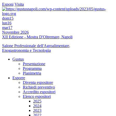
Esponi
Visita
dom
15
lun
16
mar
17
Novembre 2026
XII Edizione - Mostra D'Oltremare, Napoli
Salone Professionale dell'Agroalimentare,
Enogastronomia e Tecnologia
Gustus
Presentazione
Programma
Planimetria
Esporre
Diventa espositore
Richiedi preventivo
Accredito espositori
Elenco espositori
2025
2024
2023
2022