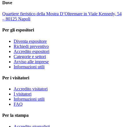
Dove
Quartiere fieristico della Mostra D’Oltremare in Viale Kennedy, 54
– 80125 Napoli
Per gli espositori
Diventa espositore
Richiedi preventivo
Accredito espositori
Categorie e settori
Avviso alle imprese
Informazioni utili
Per i visitatori
Accredito visitatori
I visitatori
Informazioni utili
FAQ
Per la stampa
Accredito giornalisti