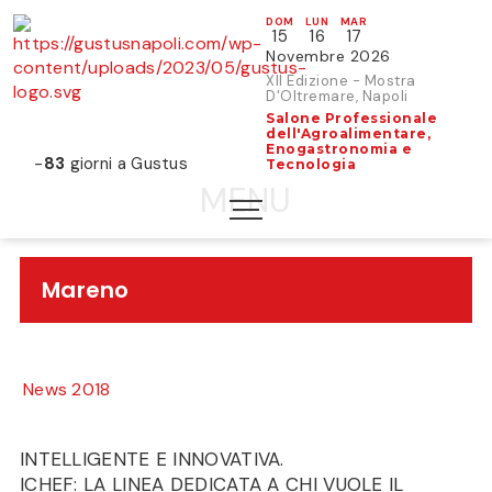
DOM
LUN
MAR
15
16
17
Novembre 2026
XII Edizione - Mostra
D'Oltremare, Napoli
Salone Professionale
dell'Agroalimentare,
Enogastronomia e
-
83
giorni a Gustus
Tecnologia
Mareno
News 2018
INTELLIGENTE E INNOVATIVA.
ICHEF: LA LINEA DEDICATA A CHI VUOLE IL