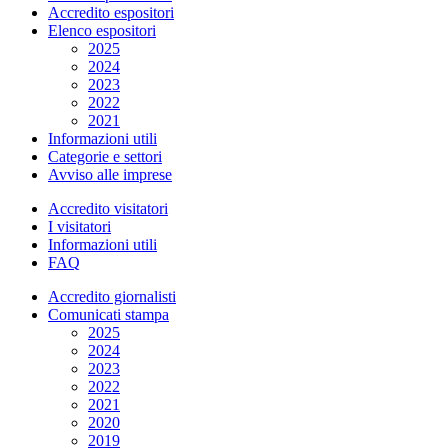
Accredito espositori
Elenco espositori
2025
2024
2023
2022
2021
Informazioni utili
Categorie e settori
Avviso alle imprese
Accredito visitatori
I visitatori
Informazioni utili
FAQ
Accredito giornalisti
Comunicati stampa
2025
2024
2023
2022
2021
2020
2019