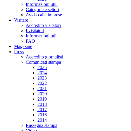
Informazioni utili
Categorie e settori
Avviso alle imprese
Visitare
Accredito visitatori
I visitatori
Informazioni utili
FAQ
Magazine
Press
Accredito giornalisti
Comunicati stampa
2025
2024
2023
2022
2021
2020
2019
2018
2017
2016
2014
Rassegna stampa
Video