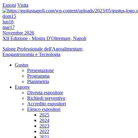
Esponi
Visita
dom
15
lun
16
mar
17
Novembre 2026
XII Edizione - Mostra D'Oltremare, Napoli
Salone Professionale dell'Agroalimentare,
Enogastronomia e Tecnologia
Gustus
Presentazione
Programma
Planimetria
Esporre
Diventa espositore
Richiedi preventivo
Accredito espositori
Elenco espositori
2025
2024
2023
2022
2021