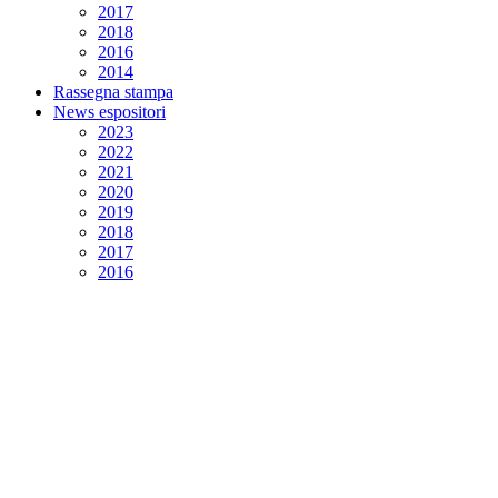
2017
2018
2016
2014
Rassegna stampa
News espositori
2023
2022
2021
2020
2019
2018
2017
2016